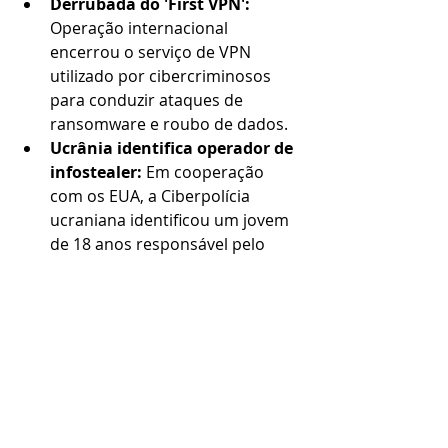
Derrubada do 'First VPN': 
Operação internacional 
encerrou o serviço de VPN 
utilizado por cibercriminosos 
para conduzir ataques de 
ransomware e roubo de dados.
Ucrânia identifica operador de 
infostealer: 
Em cooperação 
com os EUA, a Ciberpolícia 
ucraniana identificou um jovem 
de 18 anos responsável pelo 
roubo de 28.000 contas de 
utilizadores de uma loja online 
californiana.
Apple bloqueou +$11 mil 
milhões em fraudes: 
Em 6 anos 
de operação, a Apple impediu 
mais de 11 mil milhões de 
dólares em transações 