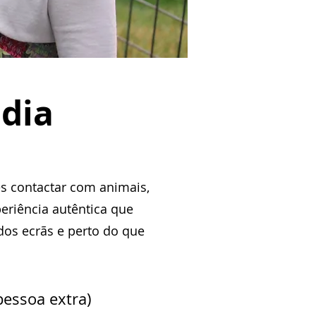
ódia
es contactar com animais,
eriência autêntica que
dos ecrãs e perto do que
pessoa extra)