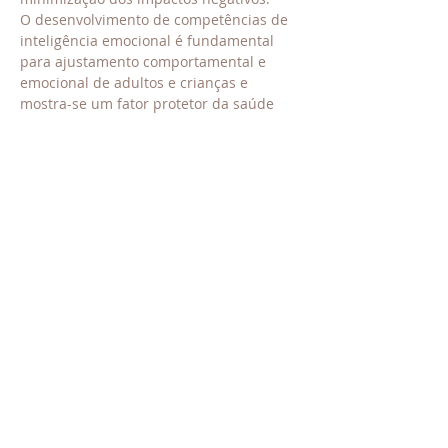
O desenvolvimento de competências de 
inteligência emocional é fundamental 
para ajustamento comportamental e 
emocional de adultos e crianças e 
mostra-se um fator protetor da saúde 
mental.
Objetivos:
• Identificação dos sinais de alerta de 
perturbações de ansiedade ou 
ansiedade clinicamente significativa em 
crianças, jovens e adultos - docentes;
 • Aquisição de estratégias de 
desenvolvimento de inteligência 
emocional; 
Saber Mais >
Partilhe esse evento