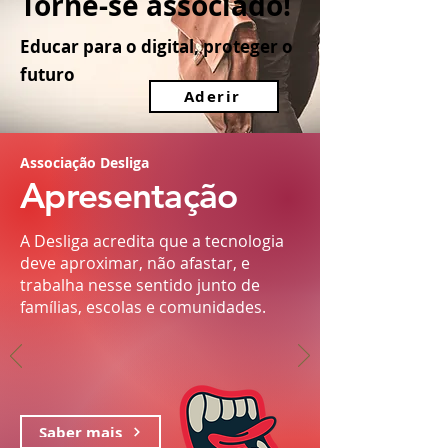
Torne-se associado!
Educar para o digital, proteger o
futuro
Aderir
Associação Desliga
Apresentação
A Desliga acredita que a tecnologia
deve aproximar, não afastar, e
trabalha nesse sentido junto de
famílias, escolas e comunidades.
Saber mais