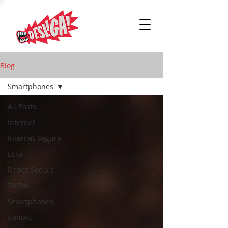
Blog
Smartphones
All Posts
Internet
Internet Segura
Ecrã
Redes Sociais
TikToK
Smartphones
Kahoot